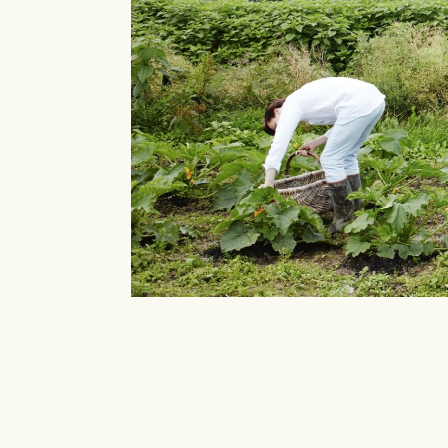
HOME
B + B
MENU
WAARDEBON
ATMOSFEER
PRAKTISCH