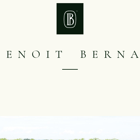
 N O I T B E R N A