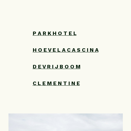
B + B
MENU
WAARDEBON
P A R K H O T E L
ATMOSFEER
H O E V E L A C A S C I N A
PRAKTISCH
OVERNACHTEN
D E V R I J B O O M
VERVOER
C L E M E N T I N E
GEGEVENS